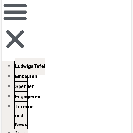
LudwigsTafel
Einkaufen
Spenden
Engagieren
Termine
und
News