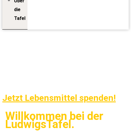
Über
die
Tafel
Jetzt Lebensmittel spenden!
Willkommen bei der
LudwigsTafel.