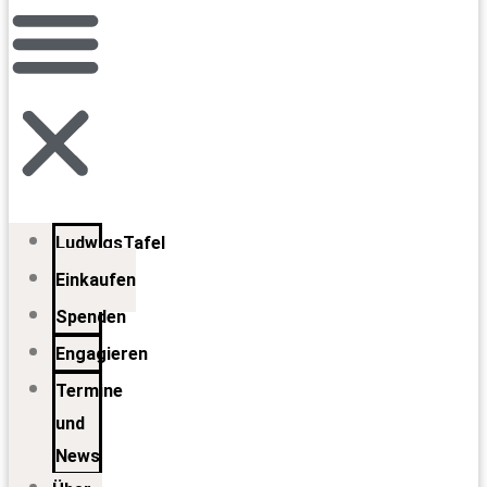
LudwigsTafel
Einkaufen
Spenden
Engagieren
Termine
und
News