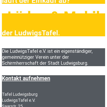
läuft der Einkauf ab?
Läden & Mobil
der LudwigsTafel.
Die LudwigsTafel e.V. ist ein eigenständiger,
gemeinnütziger Verein unter der
Schirmherrschaft der Stadt Ludwigsburg.
Kontakt aufnehmen
Tafel Ludwigsburg
LudwigsTafel e.V.
Saarstr. 25