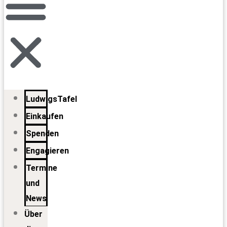
LudwigsTafel
Einkaufen
Spenden
Engagieren
Termine
und
News
Über