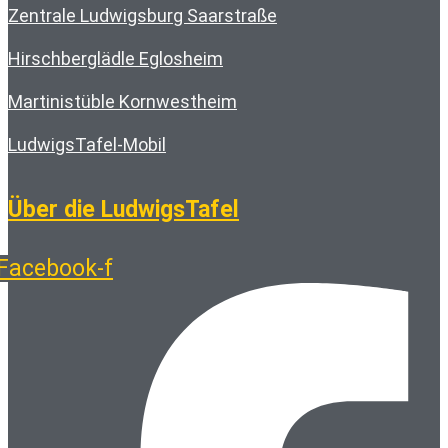
Zentrale Ludwigsburg Saarstraße
Hirschberglädle Eglosheim
Martinistüble Kornwestheim
LudwigsTafel-Mobil
Über die LudwigsTafel
Facebook-f