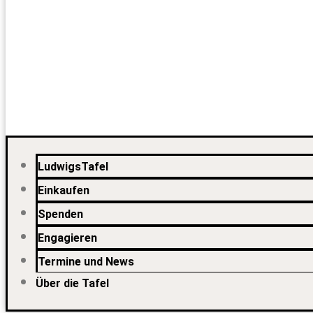
LudwigsTafel
Einkaufen
Spenden
Engagieren
Termine und News
Über die Tafel